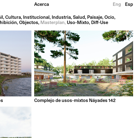
Acerca
Eng
Esp
il
Cultura
Institucional
Industria
Salud
Paisaje
Ocio
hibición
Objectos
Masterplan
Uso-Mixto
Diff-Use
os
Complejo de usos-mixtos Náyades 142