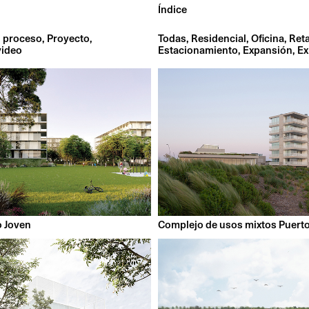
Índice
 proceso
Proyecto
Todas
Residencial
Oficina
Reta
video
Estacionamiento
Expansión
Ex
o Joven
Complejo de usos mixtos Puert