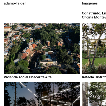
adamo-faiden
Imágenes
Construido
En
Oficina Monte
Vivienda social Chacarita Alta
Rafaela Distrit